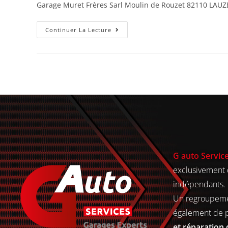
Garage Muret Frères Sarl Moulin de Rouzet 82110 LAUZE
Continuer La Lecture
G auto Servic
exclusivement 
indépendants.
Un regroupeme
également de 
et réparation 