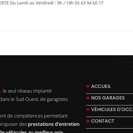
RTE Du Lundi au Vendredi : 9h / 18h 05 63 94 60 17
ACCUEIL
e
,
le seul réseau implanté
NOS GARAGES
dans le Sud-Ouest, de garagistes
VÉHICULES D'OCC
nt de compétences permettant
CONTACT
proposer des
prestations d’entretien
de véhicules au meilleur prix.